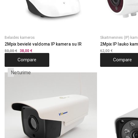
Belaidės kameros
Skaitmeninės (IP) kam
2Mpix bevielė valdoma IP kamera su IR
2Mpix IP lauko ka
50,00
€
Original
38,00
€
Current
62,00
€
price
price
Compare
Compare
was:
is:
50,00 €.
38,00 €.
Neturime