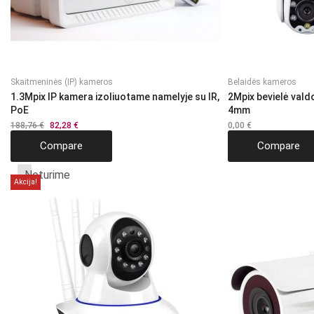
Skaitmeninės (IP) kameros
Belaidės kameros
1.3Mpix IP kamera izoliuotame namelyje su IR,
2Mpix bevielė vald
PoE
4mm
188,76
€
Original
82,28
€
Current
0,00
€
price
price
Compare
Compare
was:
is:
188,76 €.
82,28 €.
Neturime
Akcija!