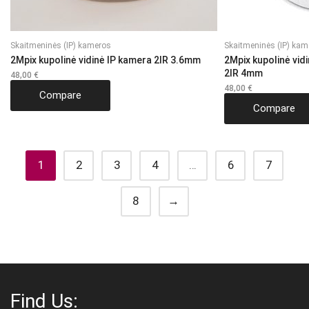
Skaitmeninės (IP) kameros
Skaitmeninės (IP) kam
2Mpix kupolinė vidinė IP kamera 2IR 3.6mm
2Mpix kupolinė vid
2IR 4mm
48,00
€
48,00
€
Compare
Compare
1
2
3
4
…
6
7
8
→
Find Us: