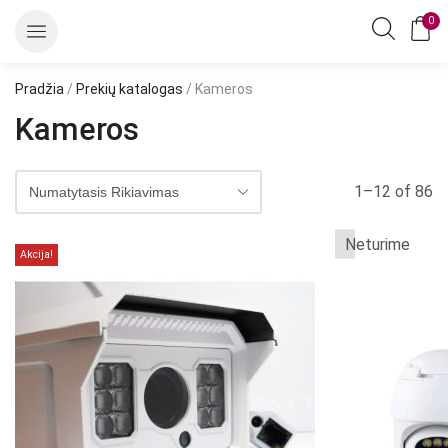
0
Pradžia
/
Prekių katalogas
/ Kameros
Kameros
1–12 of 86
Neturime
Akcija!