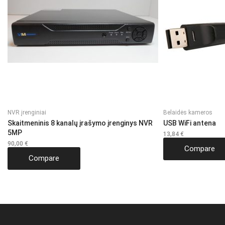
NVR įrenginiai
Belaidės kameros
Skaitmeninis 8 kanalų įrašymo įrenginys NVR
USB WiFi antena
5MP
13,84
€
90,00
€
Compare
Compare