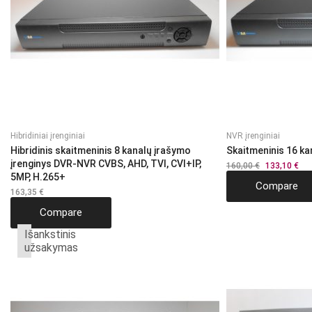
Hibridiniai įrenginiai
NVR įrenginiai
Hibridinis skaitmeninis 8 kanalų įrašymo
Skaitmeninis 16 ka
įrenginys DVR-NVR CVBS, AHD, TVI, CVI+IP,
160,00
€
Original
133,10
€
Cur
price
pri
5MP, H.265+
Compare
was:
is:
163,35
€
160,00 €.
133
Compare
Išankstinis
užsakymas