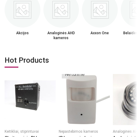
Akcijos
Analoginės AHD
Axxon One
Belaidė
kameros
Hot Products
Neturime
Keitikliai, stiprintuvai
Nepastebimos kameros
Analoginės A