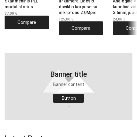
Skaitmeninis PLL
IP kamera judesio
Analoginė 
moduliatorius
daviklio korpuse su
kupolinė vi
mikrofonu 2.0Mpix
3.6mm, juo
37,00
€
125,00
€
24,00
€
Compare
Compare
Comp
Banner title
Banner content
Button