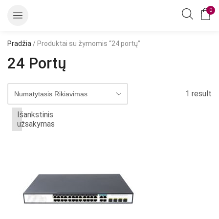
0
Pradžia
/ Produktai su žymomis “24 portų”
24 Portų
1 result
Išankstinis
užsakymas