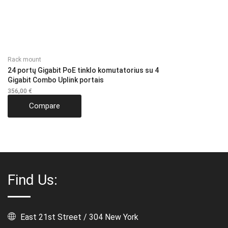
Rack mount
24 portų Gigabit PoE tinklo komutatorius su 4
Gigabit Combo Uplink portais
356,00
€
Compare
Find Us:
East 21st Street / 304 New York