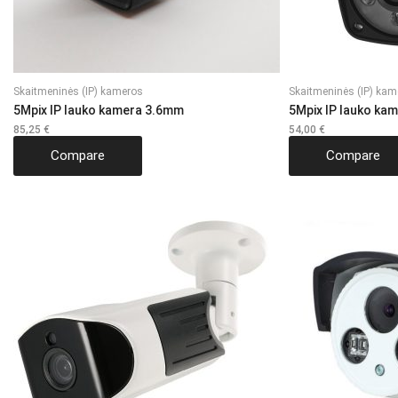
Skaitmeninės (IP) kameros
Skaitmeninės (IP) kam
5Mpix IP lauko kamera 3.6mm
5Mpix IP lauko ka
85,25
€
54,00
€
Compare
Compare