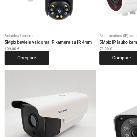
Belaidės kameros
Skaitmeninės (IP) kam
5Mpix bevielė valdoma IP kamera su IR 4mm
5Mpix IP lauko ka
109,00
€
78,00
€
Compare
Compare