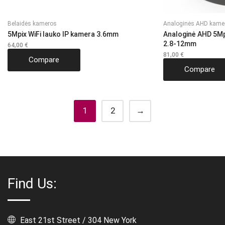
Belaidės kameros
Analoginės AHD kame
5Mpix WiFi lauko IP kamera 3.6mm
Analoginė AHD 5Mp
2.8-12mm
64,00
€
81,00
€
Compare
Compare
1
2
→
Find Us:
East 21st Street / 304 New York