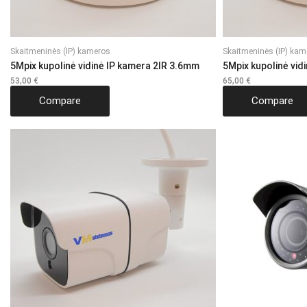
Skaitmeninės (IP) kameros
Skaitmeninės (IP) kam
5Mpix kupolinė vidinė IP kamera 2IR 3.6mm
5Mpix kupolinė vid
53,00
€
65,00
€
Compare
Compare