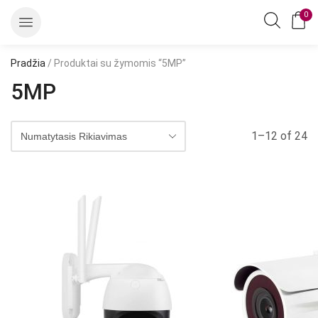
0
Pradžia
/ Produktai su žymomis “5MP”
5MP
1–12 of 24