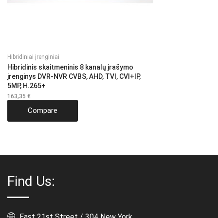
Hibridiniai įrenginiai
Hibridinis skaitmeninis 8 kanalų įrašymo
įrenginys DVR-NVR CVBS, AHD, TVI, CVI+IP,
5MP, H.265+
163,35
€
Compare
Find Us:
East 21st Street / 304 New York