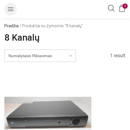
0
Pradžia
/ Produktai su žymomis “8 kanalų”
8 Kanalų
1 result