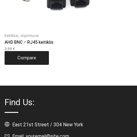
Keitikliai, stiprintuvai
AHD BNC – RJ45 keitiklis
3,99
€
Compare
Find Us:
East 21st Street / 304 New York
Email: youremail@site.com