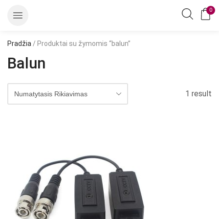
0
Pradžia
/ Produktai su žymomis “balun”
Balun
1 result