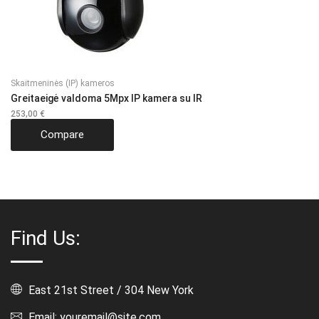
Skaitmeninės (IP) kameros
Greitaeigė valdoma 5Mpx IP kamera su IR
253,00
€
Compare
Find Us:
East 21st Street / 304 New York
Email: youremail@site.com