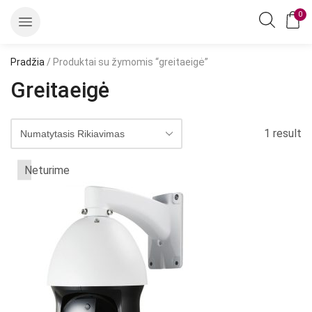
0
Pradžia
/ Produktai su žymomis “greitaeigė”
Greitaeigė
1 result
Neturime