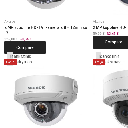
Akcijos
Akcijos
2 MP kupolinė HD-TVI kamera 2.8 – 12mm su
2 MP kupolinė HD
IR
59,00
€
Original
32,45
€
Curre
price
price
125,00
€
Original
68,75
€
Current
Compare
was:
is:
price
price
59,00 €.
32,45 
Compare
was:
is:
125,00 €.
68,75 €.
Išankstinis
Išankstinis
užsakymas
užsakymas
Akcija!
Akcija!