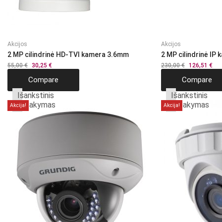
Akcijos
Akcijos
2 MP cilindrinė HD-TVI kamera 3.6mm
2 MP cilindrinė IP
55,00
€
Original
30,25
€
Current
230,00
€
Original
126,51
€
Cur
price
price
price
pri
Compare
Compare
was:
is:
was:
is:
55,00 €.
30,25 €.
230,00 €.
126
Išankstinis
Išankstinis
užsakymas
užsakymas
Akcija!
Akcija!