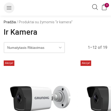
0
Pradžia
/ Produktai su žymomis “ir kamera”
Ir Kamera
1–12 of 19
Akcija!
Akcija!