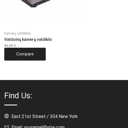
Kamerų valdikliai
Valdomų kamerų valdiklis
86,00
€
Compare
Find Us:
East 21st Street / 304 New York
Email: youremail@site.com