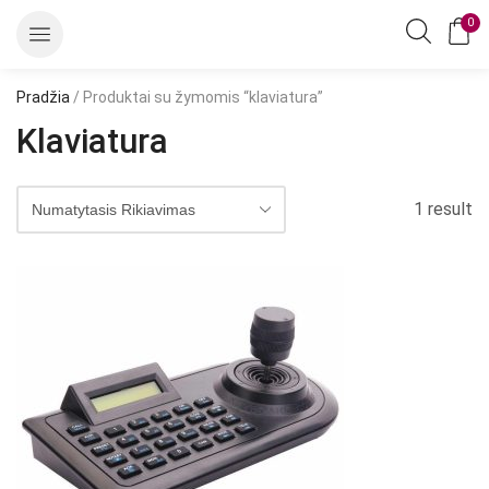
0
Pradžia
/ Produktai su žymomis “klaviatura”
Klaviatura
1 result