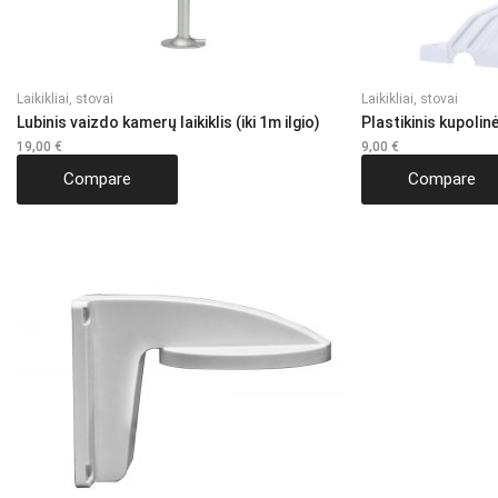
Laikikliai, stovai
Laikikliai, stovai
Lubinis vaizdo kamerų laikiklis (iki 1m ilgio)
Plastikinis kupolin
19,00
€
9,00
€
Compare
Compare