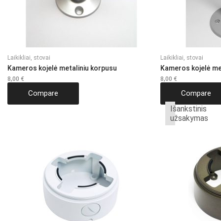
Laikikliai, stovai
Laikikliai, stovai
Kameros kojelė metaliniu korpusu
Kameros kojelė me
8,00
€
8,00
€
Compare
Compare
Išankstinis
užsakymas