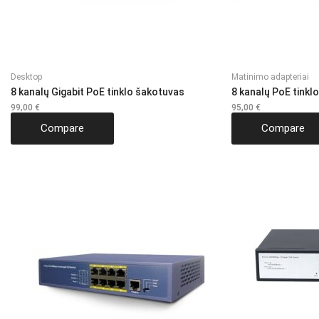
Desktop
Matinimo adapteriai
8 kanalų Gigabit PoE tinklo šakotuvas
8 kanalų PoE tinkl
99,00
€
95,00
€
Compare
Compare