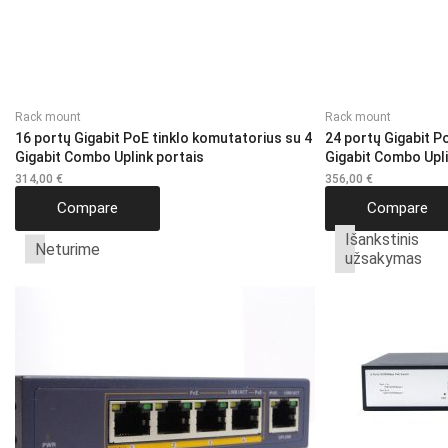
Rack mount
Rack mount
16 portų Gigabit PoE tinklo komutatorius su 4
24 portų Gigabit P
Gigabit Combo Uplink portais
Gigabit Combo Upli
314,00
€
356,00
€
Compare
Compare
Išankstinis
Neturime
užsakymas