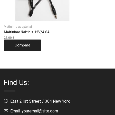
Matinimo adapteriai
Maitinimo šaltinis 12V/4.8A
28,00
€
Compare
Find Us:
East 21st Street / 304 New York
Email: youremail@site.com