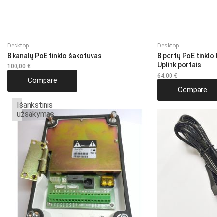
Desktop
Desktop
8 kanalų PoE tinklo šakotuvas
8 portų PoE tinklo
Uplink portais
100,00
€
64,00
€
Compare
Compare
Išankstinis
užsakymas