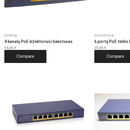
Desktop
Ekonominiai
4 kanalų PoE inžektorius/šakotuvas
6 portų PoE tinklo
54,00
€
35,00
€
Compare
Compare