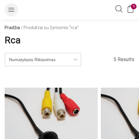
0
Pradžia
/ Produktai su žymomis “rca”
Rca
5 Results