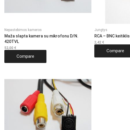
Nepastebimos kameros
Jungtys
Maža slapta kamera su mikrofonu D/N.
RCA – BNC keitiklis
420TVL
2,42
€
52,00
€
Compare
Compare