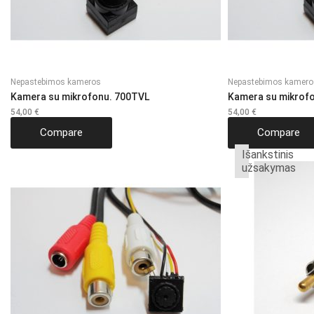
Nepastebimos kameros
Nepastebimos kamero
Kamera su mikrofonu. 700TVL
Kamera su mikrof
54,00
€
54,00
€
Compare
Compare
Išankstinis
užsakymas