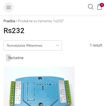
0
Pradžia
/ Produktai su žymomis “rs232”
Rs232
1 result
Neturime