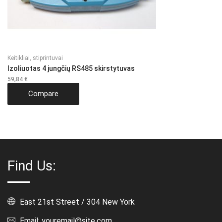
Keitikliai, stiprintuvai
Izoliuotas 4 jungčių RS485 skirstytuvas
59,84
€
Compare
Find Us:
East 21st Street / 304 New York
Email: youremail@site.com