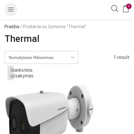
0
Pradžia
/ Produktai su žymomis “Thermal”
Thermal
1 result
Išankstinis
užsakymas