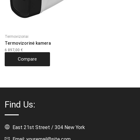
Termovizoriai
Termovizorinė kamera
6 897,00
€
Compare
Find Us:
East 21st Street / 304 New York
Email: youremail@site.com