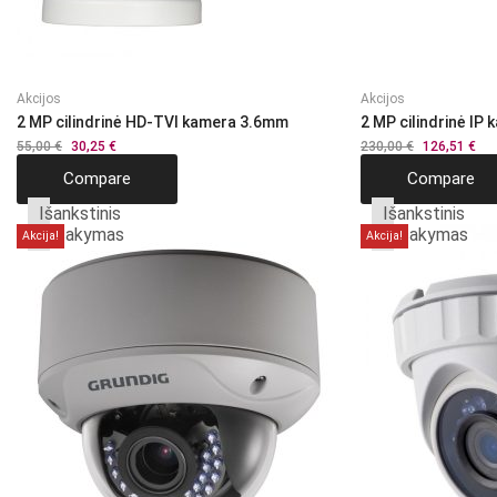
Akcijos
Akcijos
2 MP cilindrinė HD-TVI kamera 3.6mm
2 MP cilindrinė IP
55,00
€
Original
30,25
€
Current
230,00
€
Original
126,51
€
Cur
price
price
price
pri
Compare
Compare
was:
is:
was:
is:
55,00 €.
30,25 €.
230,00 €.
126
Išankstinis
Išankstinis
užsakymas
užsakymas
Akcija!
Akcija!