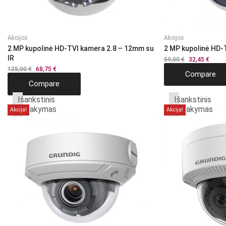
Akcijos
Akcijos
2 MP kupolinė HD-TVI kamera 2.8 – 12mm su
2 MP kupolinė HD
IR
59,00
€
Original
32,45
€
Curre
price
price
125,00
€
Original
68,75
€
Current
Compare
was:
is:
price
price
59,00 €.
32,45 
Compare
was:
is:
125,00 €.
68,75 €.
Išankstinis
Išankstinis
užsakymas
užsakymas
Akcija!
Akcija!