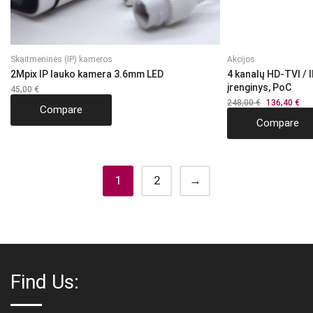
Skaitmeninės (IP) kameros
Akcijos
2Mpix IP lauko kamera 3.6mm LED
4 kanalų HD-TVI / 
įrenginys, PoC
45,00
€
248,00
€
Original
136,40
€
Cur
Compare
price
pri
Compare
was:
is:
248,00 €.
136
1
2
→
Find Us: