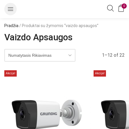
0
Pradžia
/ Produktai su žymomis “vaizdo apsaugos”
Vaizdo Apsaugos
1–12 of 22
Akcija!
Akcija!