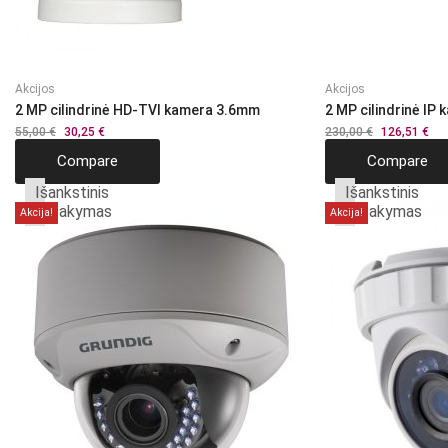
Akcijos
Akcijos
2 MP cilindrinė HD-TVI kamera 3.6mm
2 MP cilindrinė IP
55,00
€
Original
30,25
€
Current
230,00
€
Original
126,51
€
Cur
price
price
price
pri
Compare
Compare
was:
is:
was:
is:
55,00 €.
30,25 €.
230,00 €.
126
Išankstinis
Išankstinis
užsakymas
užsakymas
Akcija!
Akcija!