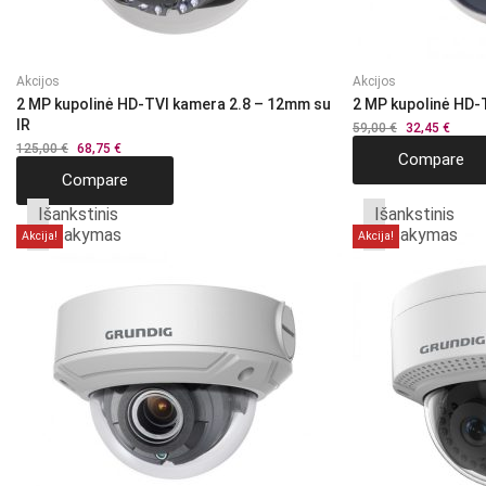
Akcijos
Akcijos
2 MP kupolinė HD-TVI kamera 2.8 – 12mm su
2 MP kupolinė HD
IR
59,00
€
Original
32,45
€
Curre
price
price
125,00
€
Original
68,75
€
Current
Compare
was:
is:
price
price
59,00 €.
32,45 
Compare
was:
is:
125,00 €.
68,75 €.
Išankstinis
Išankstinis
užsakymas
užsakymas
Akcija!
Akcija!