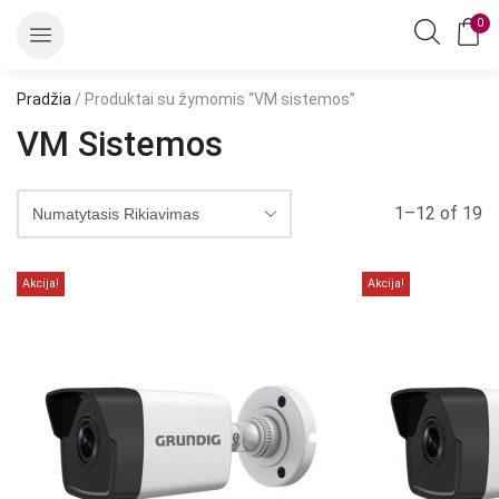
0
Pradžia
/ Produktai su žymomis “VM sistemos”
VM Sistemos
1–12 of 19
Akcija!
Akcija!