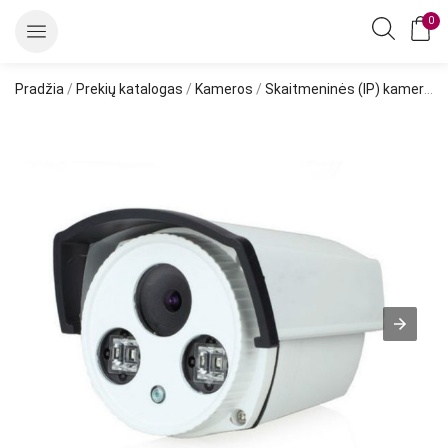
0
Pradžia
/
Prekių katalogas
/
Kameros
/
Skaitmeninės (IP) kameros
/