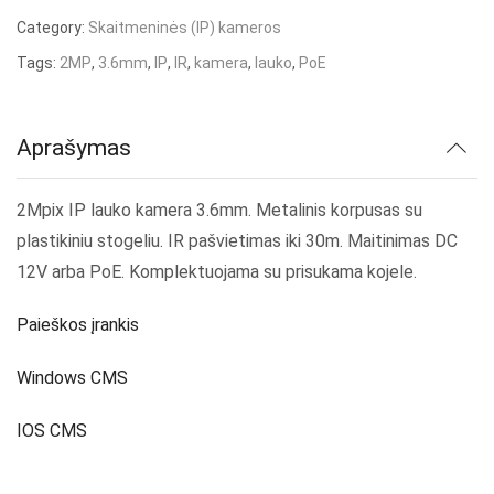
Category:
Skaitmeninės (IP) kameros
Tags:
2MP
,
3.6mm
,
IP
,
IR
,
kamera
,
lauko
,
PoE
Aprašymas
2Mpix IP lauko kamera 3.6mm. Metalinis korpusas su
plastikiniu stogeliu. IR pašvietimas iki 30m. Maitinimas DC
12V arba PoE. Komplektuojama su prisukama kojele.
Paieškos įrankis
Windows CMS
IOS CMS