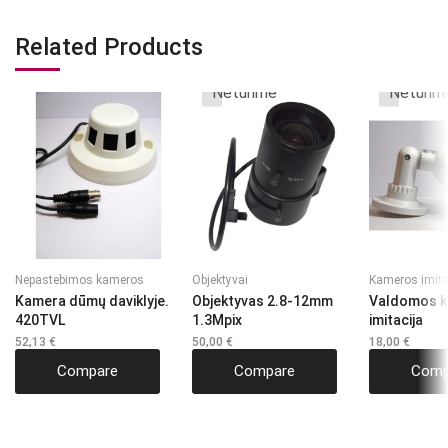
Related Products
Neturime
Neturim
Nepastebimos kameros
Objektyvai
Kameros imita
Kamera dūmų daviklyje.
Objektyvas 2.8-12mm
Valdomos 
420TVL
1.3Mpix
imitacija
52,13
€
50,00
€
18,00
€
Compare
Compare
Comp