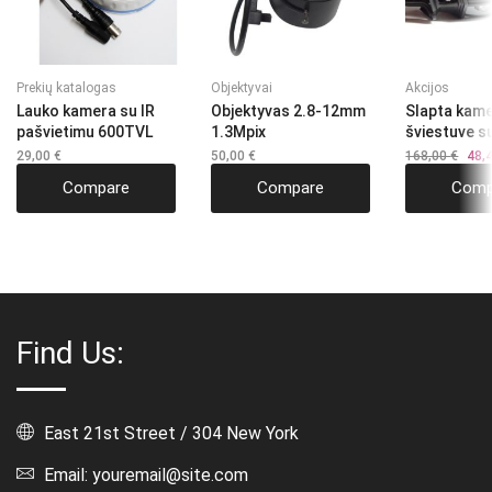
Prekių katalogas
Objektyvai
Akcijos
Lauko kamera su IR
Objektyvas 2.8-12mm
Slapta kame
pašvietimu 600TVL
1.3Mpix
šviestuve s
29,00
€
50,00
€
168,00
€
Origi
48,
pric
Compare
Compare
Comp
was:
168,
Find Us:
East 21st Street / 304 New York
Email: youremail@site.com