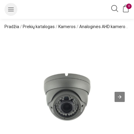
0
Pradžia
/
Prekių katalogas
/
Kameros
/
Analoginės AHD kameros
/ A