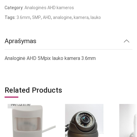
Category:
Analoginės AHD kameros
Tags:
3.6mm
,
5MP
,
AHD
,
analogine
,
kamera
,
lauko
Aprašymas
Analoginė AHD 5Mpix lauko kamera 3.6mm
Related Products
Neturime