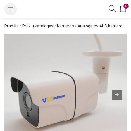
0
Pradžia
/
Prekių katalogas
/
Kameros
/
Analoginės AHD kameros
/ 