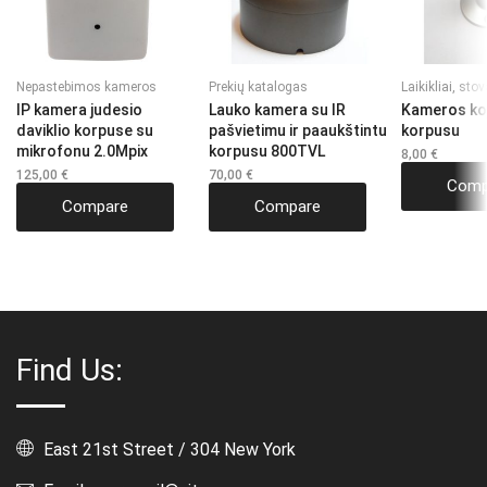
Nepastebimos kameros
Prekių katalogas
Laikikliai, stov
IP kamera judesio
Lauko kamera su IR
Kameros koj
daviklio korpuse su
pašvietimu ir paaukštintu
korpusu
mikrofonu 2.0Mpix
korpusu 800TVL
8,00
€
125,00
€
70,00
€
Comp
Compare
Compare
Find Us:
East 21st Street / 304 New York