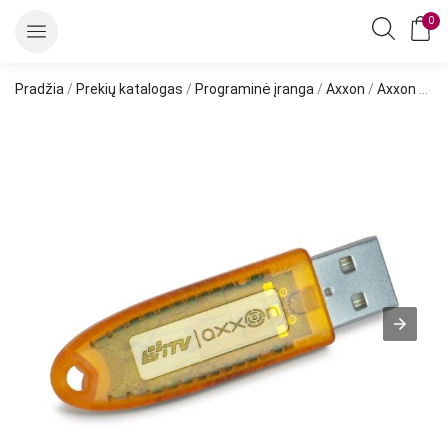
0
Pradžia
/
Prekių katalogas
/
Programinė įranga
/
Axxon
/
Axxon One