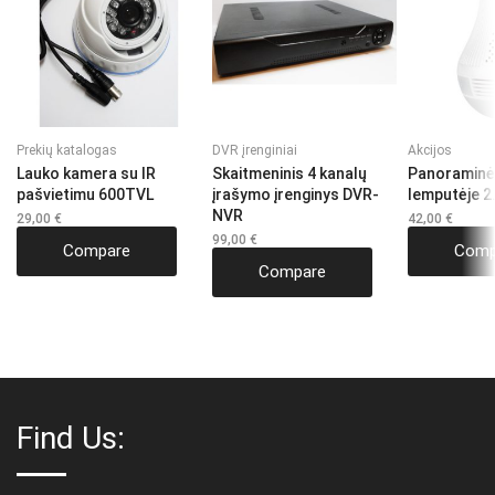
Prekių katalogas
DVR įrenginiai
Akcijos
Lauko kamera su IR
Skaitmeninis 4 kanalų
Panoraminė
pašvietimu 600TVL
įrašymo įrenginys DVR-
lemputėje 2
NVR
29,00
€
42,00
€
99,00
€
Compare
Comp
Compare
Find Us: