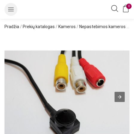
0
Pradžia
/
Prekių katalogas
/
Kameros
/
Nepastebimos kameros
/ Kamera su mikrofonu. 700TVL