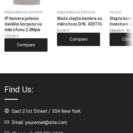
Nepastebimos kameros
Nepastebimos kameros
Akcijos
IP kamera judesio
Maža slapta kamera su
Slapta kame
daviklio korpuse su
mikrofonu D/N. 420TVL
šviestuve s
mikrofonu 2.0Mpix
52,00
€
168,00
€
Origi
48,
pric
125,00
€
Compare
Comp
was:
168,
Compare
Find Us:
East 21st Street / 304 New York
Email: youremail@site.com