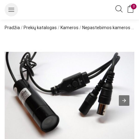
0
Pradžia
/
Prekių katalogas
/
Kameros
/
Nepastebimos kameros
/ Kulkos tipo kamera 650TVL