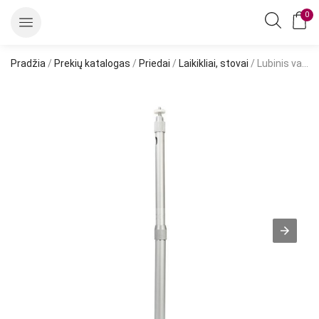
0
Pradžia
/
Prekių katalogas
/
Priedai
/
Laikikliai, stovai
/ Lubinis vaizdo kamerų laikiklis (iki 1m ilgio)