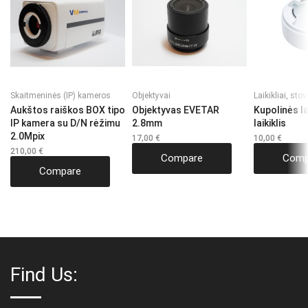
Skaitmeninės (IP) kameros
Objektyvai
Laikikliai, stov
Aukštos raiškos BOX tipo
Objektyvas EVETAR
Kupolinės 
IP kamera su D/N rėžimu
2.8mm
laikiklis
2.0Mpix
17,00
€
10,00
€
210,00
€
Compare
Comp
Compare
Find Us: