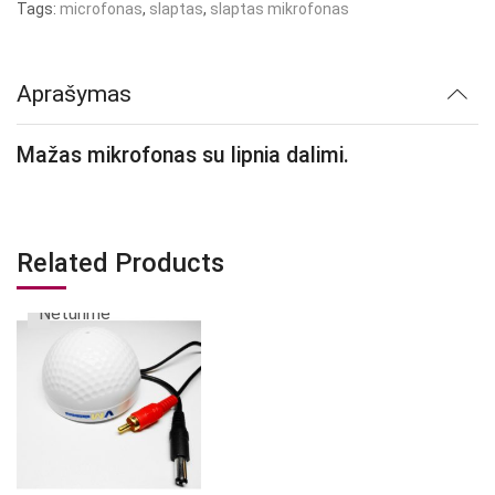
Tags:
microfonas
,
slaptas
,
slaptas mikrofonas
Aprašymas
Mažas mikrofonas su lipnia dalimi.
Related Products
Neturime