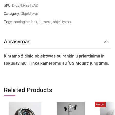
SKU:
D-LENS-2812AD
Category:
Objektyvai
Tags:
analogine
,
box
,
kamera
,
objektyvas
Aprašymas
Kintamo židinio objektyvas su rankiniu priartinimu ir
fokusavimu. Tinka kameroms su ‘CS Mount’ jungtimis.
Related Products
Akcija!