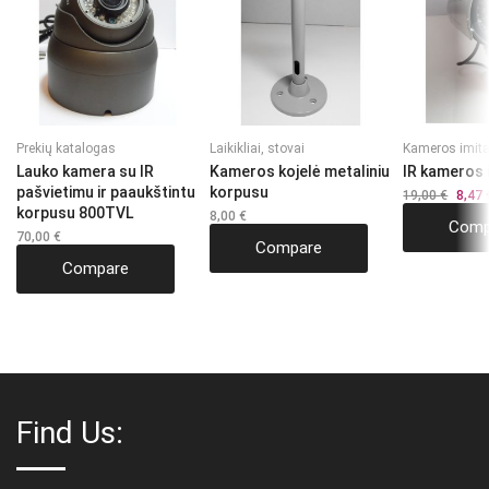
Prekių katalogas
Laikikliai, stovai
Kameros imita
Lauko kamera su IR
Kameros kojelė metaliniu
IR kameros i
pašvietimu ir paaukštintu
korpusu
19,00
€
Origin
8,47
price
korpusu 800TVL
8,00
€
Comp
was:
70,00
€
19,00 
Compare
Compare
Find Us: