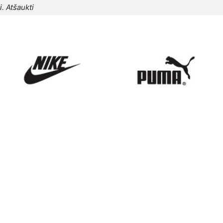
i.
Atšaukti